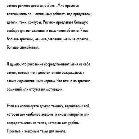
самого раннего детства, с 3 лет. Мне нравится
возможность по-настоящему работать над предметом;
детали, тени, контуры. Рисунок предлагает большую
свободу для исправления и изменения объекта. У нас
больше времени, меньше давления, меньше стресса...
больше спокойствия.
Я думаю, что рисование сосредотачивает меня на себе
самом, потому что я действительно возвращаюсь к
своим художественным корням. Что важно во времена
сомнений или отсутствия мотивации.
Если вы используете другую технику, вернитесь к той,
которая вам наиболее знакома, и снова поиграйте или
сосредоточьтесь на темах, которые вам удобны.
Простые и знакомые темы для начала.