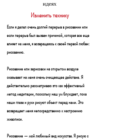
идеях
Изменить технику
Если я делал очень долгий перерыв в рисовании или
если перерыв был вызван причиной, которая все еще
влияет на меня, я возвращаюсь к своей первой любви:
рисованию.
Рисование или зарисовки на открытом воздухе
оказывает на меня очень очищающее действие. Я
действительно рассматриваю это как эффективный
метод медитации, поскольку наш ум блуждает, пока
наши глаза и руки рисуют объект перед нами. Это
возвращает меня непосредственно к настроению
живописи.
Рисование — мой любимый вид искусства. Я рисую с