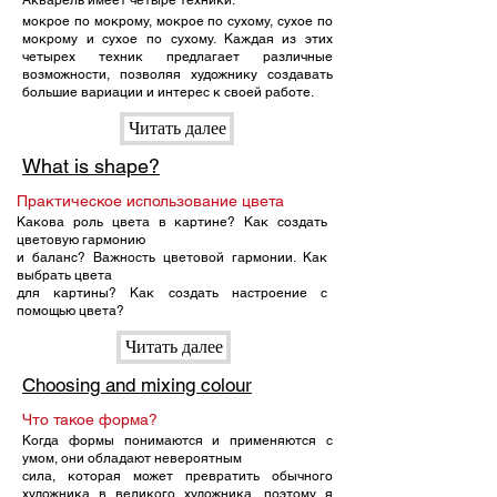
Акварель имеет четыре техники:
мокрое по мокрому, мокрое по сухому, сухое по
мокрому и сухое по сухому. Каждая из этих
четырех техник предлагает различные
возможности, позволяя художнику создавать
большие вариации и интерес к своей работе.
Читать далее
What is shape?
Практическое использование цвета
Какова роль цвета в картине? Как создать
цветовую гармонию
и баланс? Важность цветовой гармонии. Как
выбрать цвета
для картины? Как создать настроение с
помощью цвета?
Читать далее
Choosing and mixing colour
Что такое форма?
Когда формы понимаются и применяются с
умом, они обладают невероятным
сила, которая может превратить обычного
художника в великого художника, поэтому я