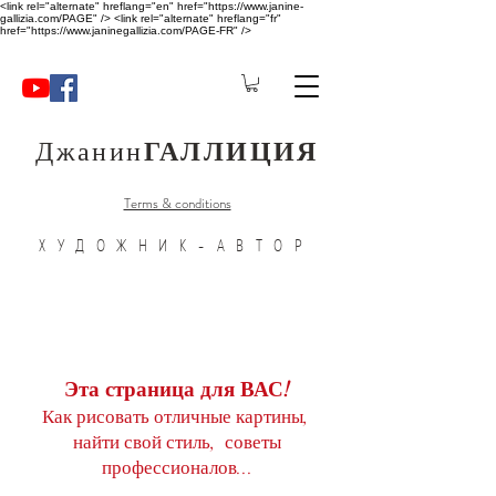
<link rel="alternate" hreflang="en" href="https://www.janine-
gallizia.com/PAGE" /> <link rel="alternate" hreflang="fr"
href="https://www.janinegallizia.com/PAGE-FR" />
Джанин
ГАЛЛИЦИЯ
Terms & conditions
ХУДОЖНИК-АВТОР
Эта страница для ВАС!
Как рисовать отличные картины,
найти свой стиль, советы
профессионалов...