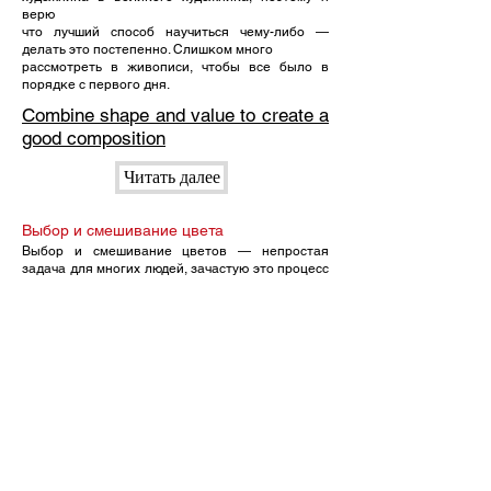
верю
что лучший способ научиться чему-либо —
делать это постепенно. Слишком много
рассмотреть в живописи, чтобы все было в
порядке с первого дня.
Combine shape and value to create a
good composition
Читать далее
Выбор и смешивание цвета
Выбор и смешивание цветов — непростая
задача для многих людей, зачастую это процесс
наугад.
Читать далее
All my answers to your most frequent
questions
Объедините форму и значение, чтобы
создать хорошую композицию
Большинство людей согласны с тем, что
тональные оттенки важны в живописи, но