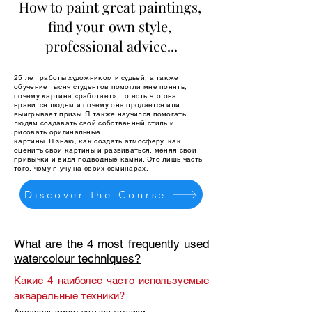
How to paint great paintings,
find your own style,
professional advice...
25 лет работы художником и судьей, а также
обучение тысяч студентов помогли мне понять,
почему картина «работает», то есть что она
нравится людям и почему она продается или
выигрывает призы. Я также научился помогать
людям создавать свой собственный стиль и
рисовать оригинальные
картины. Я знаю, как создать атмосферу, как
оценить свои картины и развиваться, меняя свои
привычки и видя подводные камни. Это лишь часть
того, чему я учу на своих семинарах.
Discover the Course
What are the 4 most frequently used
watercolour techniques?
Какие 4 наиболее часто используемые
акварельные техники?