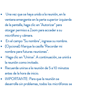
Una vez que se haya unido a la reunión, en la
ventana emergente en la parte superior izquierda
de la pantalla, haga clic en "Autorizar" para
otorgar permiso a Zoom para acceder a su
micrófono y cámara.
En el campo "Su nombre", ingrese su nombre.
(Opcional) Marque la casilla "Recordar mi
nombre para futuras reuniones".
Haga clic en "Unirse". A continuación, se unirá a
la reunión como invitado.
Recuerde unirse a la reunión de 5 a 10 minutos
antes de la hora de inicio.
IMPORTANTE: Para que la reunión se
desarrolle sin problemas, todos los micrófonos se
apagan cuando se une a la reunión. Para hacer
preguntas al final de la reunión, mueva el mouse
hacia la parte inferior de la pantalla y aparecerá el
menú "chat". Aparecerá un "Chat" en el lado